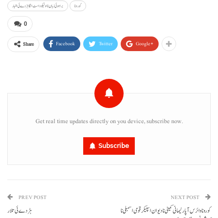
کورونا
براہوئی زبان نا اولیکو و اسٹ انگا ہڑدے ئی اخبار
0
Facebook
Twitter
Google+
Share
Get real time updates directly on you device, subscribe now.
Subscribe
PREV POST
NEXT POST
کورونا وائرس آ پارلیمانی کمیٹی نا دیوان اسپیکر قومی اسمبلی نا
ہڑدے ئی تلار