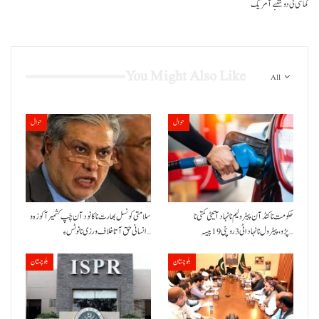
کماشی ٹی دوشنبے آ مریک
You Might Also Like
All
حوال
حوال
حکومت نا کنڈ آن پیٹرولیم نا نہاد آتیٹی کمتی نا
سلامتی کونسل بھارت نا کانود آن چَپ کشمیر آ کوزہ و
پڑو،پیٹرول نا نہاد اٹی 3 روپئی 19 پیسہ…
انسانی حق آتا خلاف ورزی نا نوٹس ءِ…
بلوچستان
بلوچستان