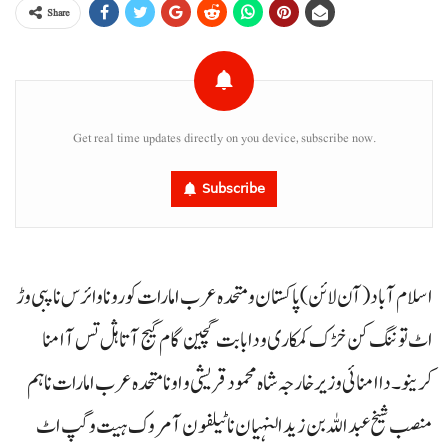
Share
Get real time updates directly on you device, subscribe now.
Subscribe
اسلام آباد(آن لائن)پاکستان و متحدہ عرب امارات کوروناوائرس نا پبی وڑ
اٹ توننگ کن خڑک کمکاری و دا بابت گچین گام گیج آتا ہڷ تس آ امنا
کرینو۔ دا امنائی وزیر خارجہ شاہ محمود قریشی و اونا متحدہ عرب امارات نا ہم
منصب شیخ عبداللہ بن زید النہیان نا ٹیلفون آ مروک ہیت و گپ اٹ