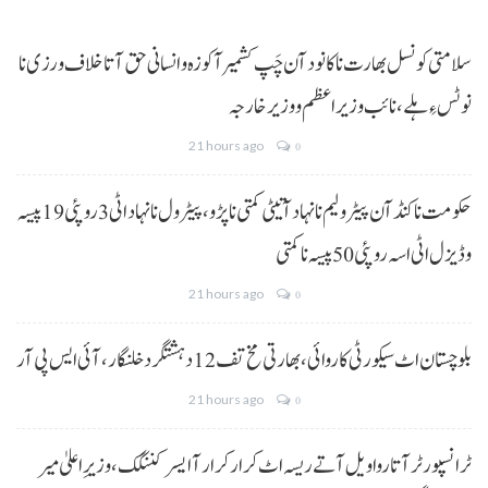
سلامتی کونسل بھارت نا کانود آن چَپ کشمیر آ کوزہ و انسانی حق آتا خلاف ورزی نا
نوٹس ءِ ہلے،نائب وزیراعظم و وزیر خارجہ
21 hours ago
0
حکومت نا کنڈ آن پیٹرولیم نا نہاد آتیٹی کمتی نا پڑو،پیٹرول نا نہاد اٹی 3 روپئی 19 پیسہ
و ڈیزل اٹی اسہ روپئی 50 پیسہ نا کمتی
21 hours ago
0
بلوچستان اٹ سیکورٹی کاروائی، بھارتی مخ تف 12 دہشتگرد خلنگار،آئی ایس پی آر
21 hours ago
0
ٹرانسپورٹر آتا روا ویل آتے ریسہ اٹ کرار کرار آ ایسر کننگک ،وزیرِ اعلیٰ میر