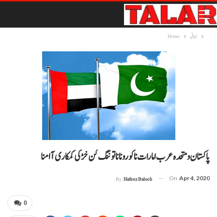
جہانی
Home
پاکستان و متحدہ عرب امارات نا کورونا نا توننگ کن خڑکی کمکاری آ امنا
On
Apr 4, 2020
By
Hafeez Baloch
0