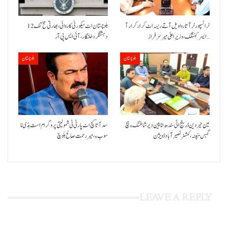
ٹرانسپورٹر آتا روا ویل آتے ریسہ اٹ کرار کرار آ
بلوچستان اٹ سیکورٹی کاروائی، بھارتی مخ تف 12
ایسر کننگک ،وزیرِ اعلیٰ میر سرفراز…
دہشتگرد خلنگار،آئی ایس پی آر
بلوچستان
بلوچستان
مین حیردین ڈرینج اٹی سندھ انا پین دیر شاغنگ ءِ ہچ
سد آتا کچ اٹ پارٹی ٹی شمولیتی پروگرام است بڈی نا
گہس منپنہ،کمشنر نصیرآباد ڈویژن
سوب ءِ،میر رحمت صالح بلوچ
LEAVE A REPLY