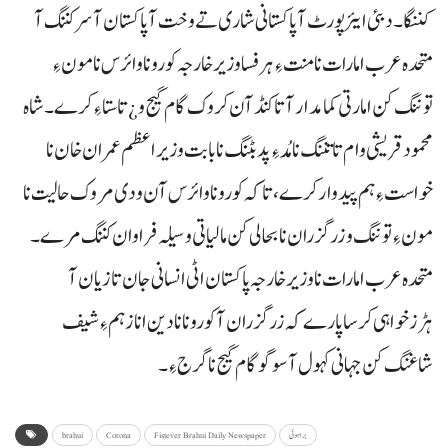
کننگا۔ دبئی ایئرپورٹ آ پاکستانی شاری تے وخت آ پاکستان آ سر کننگ آ
متحدہ عرب امارات نا منت ءِ ہرفسا وزیر خارجہ کورونا وائرس نا مون ءِ
توننگ کن امارتی کمامدار آتا کنڈ آن کروک گام گیج و ¿تا ستا ءِ کرے۔ شاہ
محمود قریشی وام تا تننگ نا مُد ءِ پد بٹنگ نا بابت وزیر اعظم عمران خان نا
خواست ءِ ہم پیدوار کرے، تاکہ کورونا وائرس آن ودی مروک حالیت نا
مون ءِ توننگ و زرگزران نا بحالی کن مالیاتی وسیلہ فراوان کننگ مرے۔
متحدہ عرب امارات نا وزیر خارجہ پاکستان اٹی انسانی جان تا زیان آ
ہڑزخواہی کرسا پارے کہ زرگزران آ کورونا نا دین انا زہم ءِ شیف
شاغنگ کن جہانی کہول آ سوگو گام گیج نا گرج ءِ۔
براہوئی
Fistever Brahui Daily Newspaper
Corona
brahui