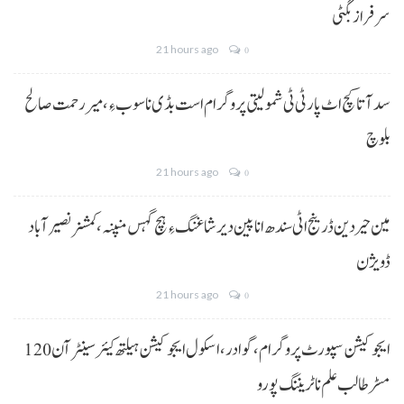
سرفراز بگٹی
21 hours ago
0
سد آتا کچ اٹ پارٹی ٹی شمولیتی پروگرام است بڈی نا سوب ءِ،میر رحمت صالح
بلوچ
21 hours ago
0
مین حیردین ڈرینج اٹی سندھ انا پین دیر شاغنگ ءِ ہچ گہس منپنہ،کمشنر نصیرآباد
ڈویژن
21 hours ago
0
ایجوکیشن سپورٹ پروگرام،گوادر، اسکول ایجوکیشن ہیلتھ کیئر سینٹر آن 120
مسڑ طالب علم نا ٹریننگ پورو