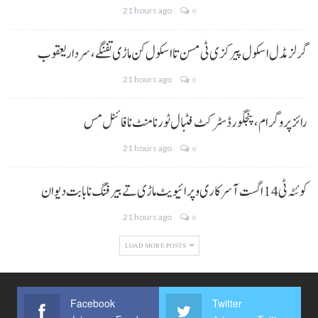
21 hours ago
0
گرلز مڈل اسکول پیرکزی ٹی مسن تا اسکول کن ماڑی تفنگے، سردار یعقوب
21 hours ago
0
رائز پروگرام، پنجگور ڈسٹرکٹ فٹبال ٹورنامنٹ نا فائنل مس
21 hours ago
0
کوئٹہ ٹی 14 اگست آ سرکاری و پرائیویٹ ماڑی تے بیرفنگ نا بابت دیوان
21 hours ago
0
LOAD MORE POSTS
Facebook
Twitter