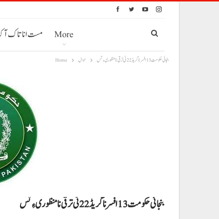
More
مست انا تاک آ
بنجائی حکومت 13 افسر نا گریڈ 22 ٹی ترقی نا منظوری ءِ تس
حوال
Home
بنجائی حکومت 13 افسر نا گریڈ 22 ٹی ترقی نا منظوری ءِ تس