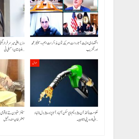
اقتصادی اولیت آتا رد اٹ امریکہ تون مذاکرات اہم ءِ،سینیٹر محمد
وزیراعلیٰ میر سرفراز بگٹی
اورنگزیب
بلوچستان اسمبلی ٹی…
حوال
حکومت نا کنڈ آن پیٹرولیم نا پوسکن آ نہاد آتا پڑو،پیٹرول نا نہاد
سینئر سٹیزن تے ننا قومی
اٹی 4 روپئی 45 پیسہ…
جعفرخان مندوخیل