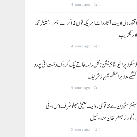
4 hours ago
0
قتصادی اولیت آتا رد اٹ امریکہ تون مذاکرات اہم ءِ،سینیٹر محمد
ورنگزیب
4 hours ago
0
سکوز پرائیویٹائزیشن نا کل ریسہ غاتے پک کروک وخت اٹی پورو
ننگے ،وزیراعظم شہباز شریف
5 hours ago
0
ینئر سٹیزن تے ننا قومی روایت آتیٹی بھلو شرف اس دوئی
ِ،گورنر جعفرخان مندوخیل
5 hours ago
0