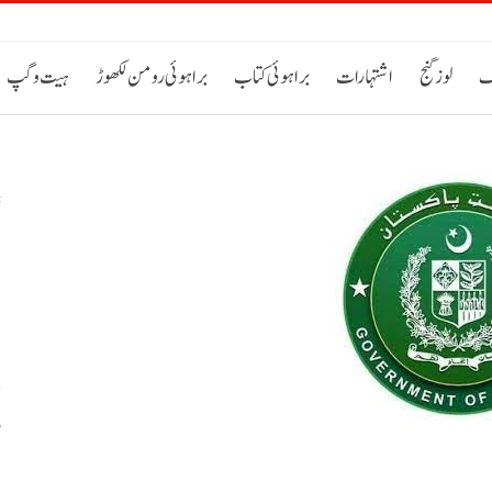
ک
لوز گنج
اشتہارات
براہوئی کتاب
براہوئی رومن لکھوڑ
ہیت و گپ
د
د
و
ب