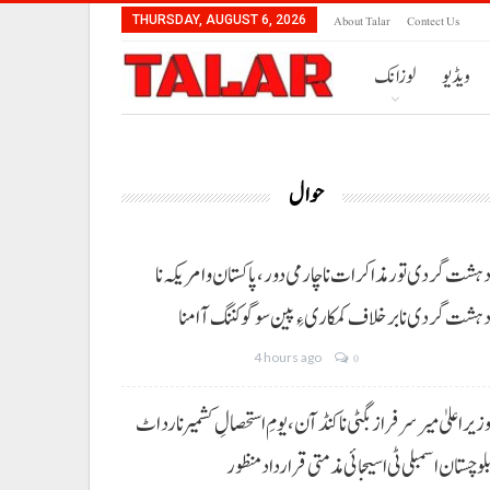
About Talar
Contect Us
THURSDAY, AUGUST 6, 2026
ویڈیو
لوزانک
حوال
ہشت گردی تور مذاکرات نا چارمی دور،پاکستان و امریکہ نا
ہشت گردی نا برخلاف کمکاری ءِ پین سوگو کننگ آ امنا
4 hours ago
0
زیراعلیٰ میر سرفراز بگٹی نا کنڈ آن،یومِ استحصالِ کشمیر نا رد اٹ
لوچستان اسمبلی ٹی اسیجائی مذمتی قرارداد منظور