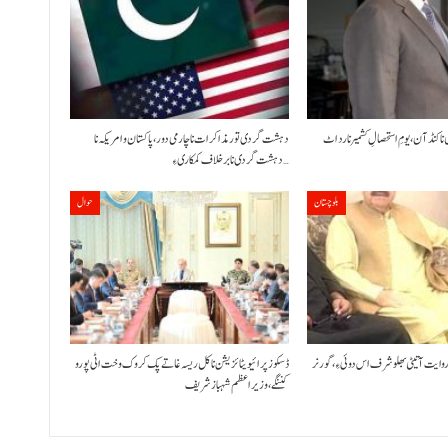
 نا کنڈ آن،یومِ استحصالِ کشمیر نا رد اٹ
دہشت گردی تور مذاکرات نا چارمی دور،پاکستان و امریکہ نا
دہشت گردی نا برخلاف کمکاری ءِ…
بلوچستان
حوال
 روایت آتیٹی بھلو شرف اس دوئی ءِ،گورنر
ڈسکوز پرائیویٹائزیشن نا کل ریسہ غاتے پک کروک وخت اٹی پورو
کننگے ،وزیراعظم شہباز شریف