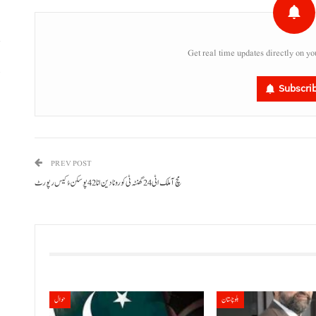
Get real time updates directly on yo
پ
،
Subscri
PREV POST
مچ آ ملک اٹی 24 گھنٹہ ٹی کورونا دین انا 42 پوسکن ءُ کیس رپورٹ
بلوچستان
حوال