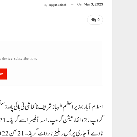
On
Mar 3, 2023
By
Fayyaz Baloch
0
u device, subscribe now.
be
نا