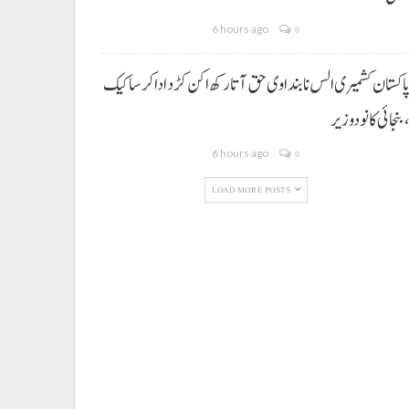
6 hours ago
0
اکستان کشمیری الس نا بنداوی حق آتا رکھ اکن کڑد ادا کرسا کیک
بنجائی کانودوزیر
6 hours ago
0
LOAD MORE POSTS