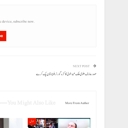
u device, subscribe now.
be
NEXT POST
صدر عارف علوی ملک عبدالولی کاکڑ ءِ گورنر بلوچستان پک کرے
You Might Also Like
More From Author
حوال