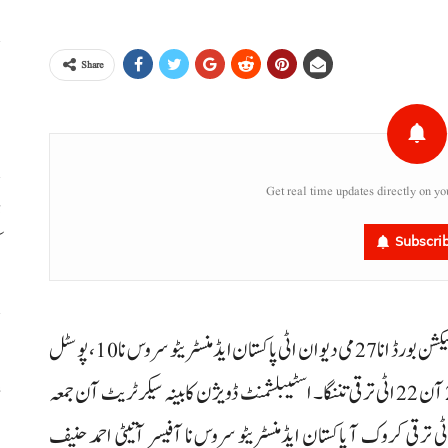
Share
ا
ا
Get real time updates directly on yo
ڈ
ک
Subscri
س
اسلام آباد: وزیراعظم شہباز شریف نا کماشی ٹی ہائی پاورڈ سلیکشن بورڈ انا 27 می دیوان اٹی پاکستان ایڈمنسٹریٹو سروس نا 10، پوسٹل
ء
گروپ نا 2 و انفارمیشن گروپ نا اسہ آفیسر اسے گریڈ۔ 21 آن 22 اٹی ترقی تننگا۔ اسٹیبلشمنٹ ڈویژن کابینہ سیکرٹریٹ آن جمعہ
دے آ جاری پریس ریلیز نا رداٹ گریڈ۔ 21 آن 22 اٹی ترقی کروک آ پاکستان ایڈمنسٹریٹو سروس نا آفیسر آتیٹی احمد حنیف