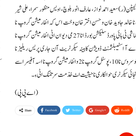
ن (ر) سعید احمد نواز، عارف انور بلوچ، اویس منظور سمرا، علی شیر
ح
 نا خالد جاوید خان و حسن اختر خان وخت اس کہ انفارمیشن گروپ نا
اٹ
آفیسر شاہیرہ شاہد اوار ءُ۔ وزیراعظم محمد شہباز شریف نا کماشی ٹی ہائی پاورڈ سلیکشن بورڈ انا 27 می دیوان اٹی انفارمیشن گروپ نا
ی ترقی تننگانے۔ جمعہ نادے آ اسٹیبلشمنٹ ڈویژن کابینہ سیکرٹریٹ آن جاری پریس ریلیز نا
رداٹ ہائی پاورڈ سلیکشن بورڈ انا دیوان اٹی پاکستان ایڈمنسٹریٹو سروس نا 10، پوسٹل گروپ نا 2 و انفارمیشن گروپ نا اسہ آفیسر اسے
ک
(اے پی پی)
ڈ
Facebook
Twitter
Google+
ReddIt
Share
س
ح