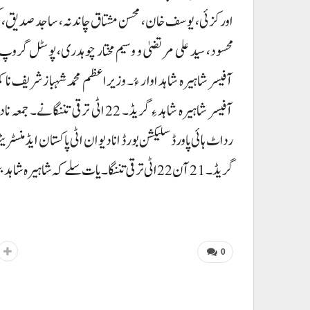
اورکزئی، یوسف خان، محسن مشتاق چاندنہ، ساجد صدیق، کیپٹ
محسود، سید علی مرتضیٰ و وسیم مختار چوہدری، پوسٹل گروپ
آفیسر شاہیرہ شاہد ءِ گریڈ۔ 22 اٹ
گریڈ۔ 21 آن 22 اٹی ترقی تننگا۔ یات سلے کہ شاہیرہ شاہد بنجائی سیکرٹری حوالکاری نا حیثیت اٹ خذمت سرتننگ اٹی ءِ۔
0