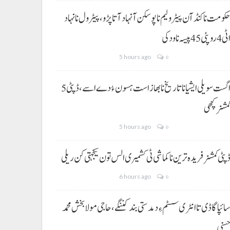
کومت نا کنڈ آن پیٹرولیم نا پوسکن آ نہاد آتا پڑو،پیٹرول نا نہاد
ی 4 روپئی 45 پیسہ نا ودکی
5 hours ago
0
5 اگست سویلی ایشیا نا تاریخ نا بھاز است ہسون ءُ دے اسے،ڈپٹی
مشنر کچھی
5 hours ago
0
پٹی کمشنر فریدہ ترین نا کماشی ٹی کشمیری الس تون یکجہتی کن ریلی
6 hours ago
0
ائپا گاڈی تا انٹری سسٹم ءِ دمدستی بند کننگے، حاجی مولا بخش محمد
سنی