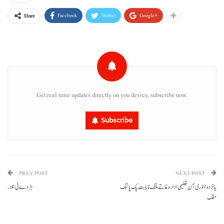
Facebook
Twitter
Google+
Share
Get real time updates directly on you device, subscribe now.
Subscribe
PREV POST
NEXT POST
یانزدہ جنوری آن تعلیمی ادارہ غاتے ملنگ نا بابت پک پاننگ
ہڑدے ئی تلار
مفک