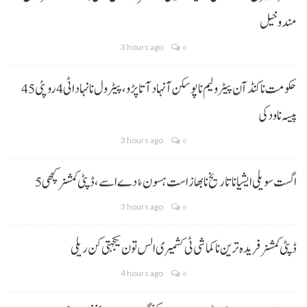
مندوخیل
3 hours ago
0
حکومت نا کنڈ آن پیٹرولیم نا پوسکن آ نہاد آتا پڑو،پیٹرول نا نہاد اٹی 4 روپئی 45
پیسہ نا ودکی
3 hours ago
0
5 اگست سویلی ایشیا نا تاریخ نا بھاز است ہسون ءُ دے اسے،ڈپٹی کمشنر کچھی
3 hours ago
0
ڈپٹی کمشنر فریدہ ترین نا کماشی ٹی کشمیری الس تون یکجہتی کن ریلی
4 hours ago
0