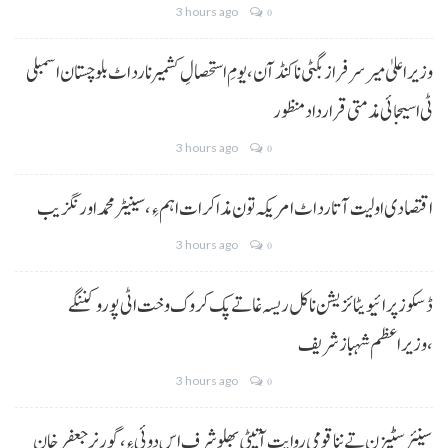
3 hours ago
0
وزیراعلیٰ میر سرفراز بگٹی نا کنڈ آن،یومِ استحصالِ کشمیر نا رد اٹ بلوچستان اسمبلی
ٹی اسیجائی مذمتی قرارداد منظور
3 hours ago
0
اقتصادی اولیت آتا رد اٹ امریکہ تون مذاکرات اہم ءِ،سینیٹر محمد اورنگزیب
3 hours ago
0
ڈسکوز پرائیویٹائزیشن نا کل ریسہ غاتے پک کروک وخت اٹی پورو کننگے
،وزیراعظم شہباز شریف
3 hours ago
0
سینئر سٹیزن تے ننا قومی روایت آتیٹی بھلو شرف اس دوئی ءِ،گورنر جعفرخان