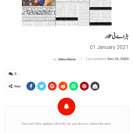
ہڑدے ئی تلار
01 January 2021
Last updated
Dec 31, 2020
By
Hafeez Baloch
0
Share
Get real time updates directly on you device, subscribe now.