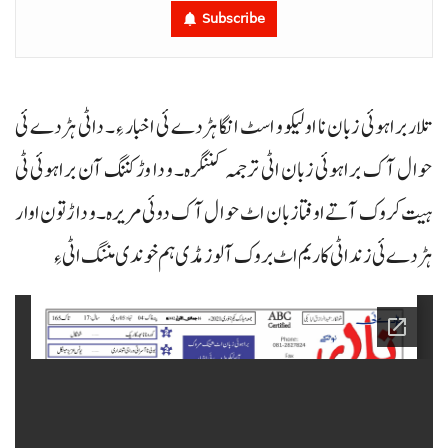
Subscribe
تلار براہوئی زبان نا اولیکو و اسٹ انگا ہڑدے ئی اخبار ءِ۔ داٹی ہڑدے ئی
حوال آک براہوئی زبان اٹی ترجمہ کننگرہ۔ و دا وڑ کننگ آن براہوئی ٹی
ہیت کروک آتے اوفتا زبان اٹ حوال آک دوئی مریرہ۔ و داڑتون اوار
ہڑدے ئی زند اٹی کاریم اٹ بروک آ لوز مڈی ہم خوندی مننگ اٹی ءِ