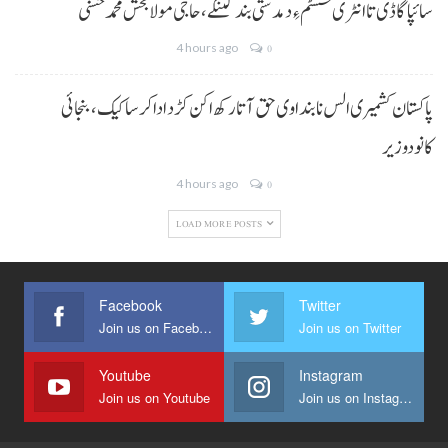
سائپا گاڈی تا انٹری سسٹم ءِ دمدستی بند کننگے، حاجی مولا بخش محمد حسنی
4 hours ago
0
پاکستان کشمیری الس نا بنداوی حق آتا رکھ اکن کڑد ادا کرسا کیک ،بنجائی
کانودوزیر
4 hours ago
0
LOAD MORE POSTS
Facebook
Twitter
Join us on Facebook
Join us on Twitter
Youtube
Instagram
Join us on Youtube
Join us on Instagram